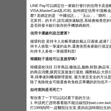
LINE Pay可以綁定任一家銀行發行的信用卡及簽
VISA,MasterCard及JCB). 如何綁定信用卡/
麼? 若綁定的是「中國信託」,「玉山」,「聯邦」
北富邦」的卡片,請完成快速驗證,系統會檢查您於L
是否與發卡銀行留存的手機號碼相符.
信用卡遲繳利息怎麼算?
循環利息 若持卡人在帳單繳款截止日過後,超過7 
持卡人收取一筆違約金外,還會依照各家銀行規定的循環
向持卡人多收一筆循環利息!
韓國鞋子退稅可以直接穿嗎?
韓國退稅項目 日常商品:藥妝品,服飾,鞋類,飾品
的商店消費,購買完直接進行退稅. 國際精品:大
單,得事後到機場辦理退稅. 最方便且安全的方法
除了免除稅金可能還會有免稅店專屬的折扣也不一
如何查詢是否死亡?
幫你查了一下可以試試看下面的方法:
1. 申請死亡證明看看能不能沿線找到owt.com.tw/de
打1999詢問一,從醫院往生室,查詢在該時期往生