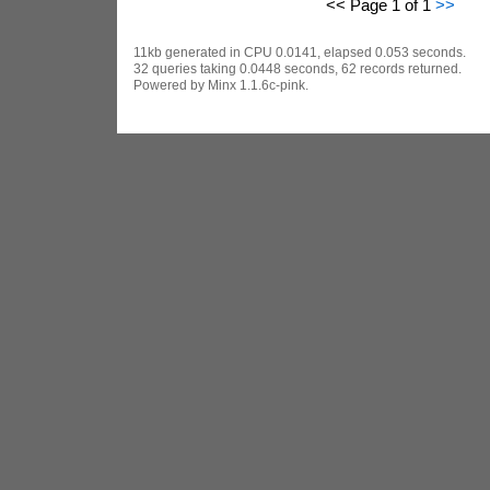
<< Page 1 of 1
>>
11kb generated in CPU 0.0141, elapsed 0.053 seconds.
32 queries taking 0.0448 seconds, 62 records returned.
Powered by Minx 1.1.6c-pink.