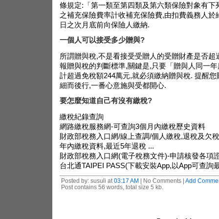
條規定:「第一類至第四類及第六類保險對象有下
之補充保險費率計收補充保險費,由扣費義務人於
日之次月底前向保險人繳納.
一個人可以接受多少贈與?
所謂贈與稅,不是看接受受贈人的受贈財產是否超過
報贈與稅的判斷標準,關鍵是,只要「贈與人同一
計超過免稅額244萬元,就必須繳納贈與稅. 提醒
細而後行,一番心意施與受都開心.
要怎麼知道自己有沒有繳稅?
繳稅紀錄查詢
網路繳稅服務網-可查詢3個月內繳稅歷史資料
財政部稅務入口網/線上查調/個人繳稅,退稅及欠稅
年內繳稅資料,最近5年退稅 ...
財政部稅務入口網(電子稅務文件)-申請核發各項
台北通TAIPEI PASS(下載安裝App,以App可查
Posted by: susuli at
03:17 AM
| No Comments |
Add Comme
Post contains 56 words, total size 5 kb.