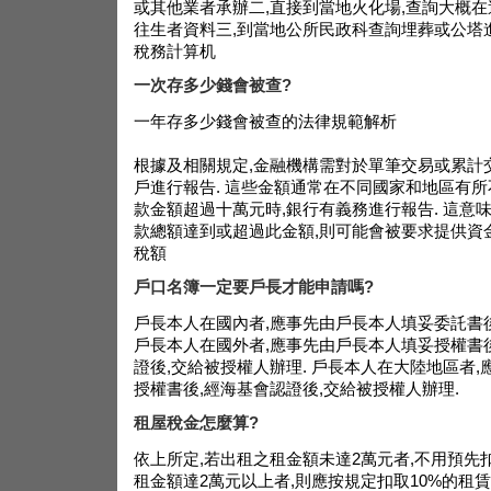
或其他業者承辦二,直接到當地火化場,查詢大概
往生者資料三,到當地公所民政科查詢埋葬或公塔
稅務計算机
一次存多少錢會被查?
一年存多少錢會被查的法律規範解析
根據及相關規定,金融機構需對於單筆交易或累計
戶進行報告. 這些金額通常在不同國家和地區有所
款金額超過十萬元時,銀行有義務進行報告. 這意
款總額達到或超過此金額,則可能會被要求提供資
稅額
戶口名簿一定要戶長才能申請嗎?
戶長本人在國內者,應事先由戶長本人填妥委託書後
戶長本人在國外者,應事先由戶長本人填妥授權書
證後,交給被授權人辦理. 戶長本人在大陸地區者
授權書後,經海基會認證後,交給被授權人辦理.
租屋稅金怎麼算?
依上所定,若出租之租金額未達2萬元者,不用預先扣
租金額達2萬元以上者,則應按規定扣取10%的租賃稅